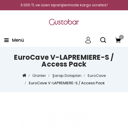
3.000 TL ve üzeri siparişlerinizde kargo ücretsiz!
0
Menü
EuroCave V-LAPREMIERE-S /
Access Pack
Ürünler
Şarap Dolapları
EuroCave
EuroCave V-LAPREMIERE-S / Access Pack