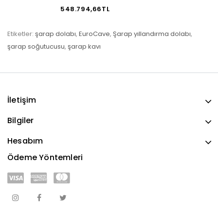
548.794,66TL
Etiketler:
şarap dolabı
,
EuroCave
,
Şarap yıllandırma dolabı
,
şarap soğutucusu
,
şarap kavı
İletişim
Bilgiler
Hesabım
Ödeme Yöntemleri