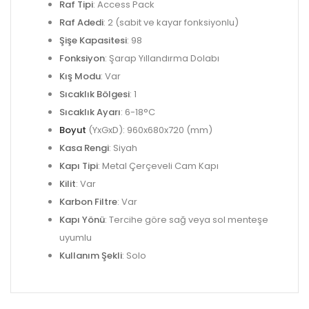
Raf Tipi
: Access Pack
Raf Adedi
: 2 (sabit ve kayar fonksiyonlu)
Şişe Kapasitesi
: 98
Fonksiyon
: Şarap Yıllandırma Dolabı
Kış Modu
: Var
Sıcaklık Bölgesi
: 1
Sıcaklık Ayarı
: 6-18°C
Boyut
(YxGxD): 960x680x720 (mm)
Kasa Rengi
: Siyah
Kapı Tipi
: Metal Çerçeveli Cam Kapı
Kilit
: Var
Karbon Filtre
: Var
Kapı Yönü
: Tercihe göre sağ veya sol menteşe
uyumlu
Kullanım Şekli
: Solo