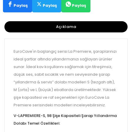
Paylaş
Paylaş
Paylaş
Açıklama
EuroCave'ın başlangıç serisi La Premiere, şaraplarınızı
ideal şartlar altında yıllandırmanızı sağlayan ürünler
sunar. İdeal kav koşullarını sağlamak için titreşimsiz,
düşük ses, sabit sıcaklık ve nem seviyesinde şarap
“yıllandırma & servis” dolabı modelleri S (tezgah altı),
M (orta) ve L (büyük) ebatlarda üretilmektedir. Yüksek
şişe kapasitesi ve raf seçenekleri için EuroCave La
Premiere serisindeki modelleri inceleyebilirsiniz.
V-LAPREMIERE-S, 98 Şişe Kapasiteli Şarap Yıllandırma
Dolabı Temel Özellikleri: