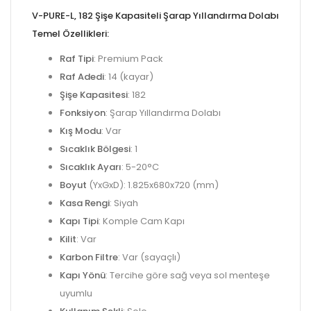
V-PURE-L, 182 Şişe Kapasiteli Şarap Yıllandırma Dolabı
Temel Özellikleri:
Raf Tipi
: Premium Pack
Raf Adedi
: 14 (kayar)
Şişe Kapasitesi
: 182
Fonksiyon
: Şarap Yıllandırma Dolabı
Kış Modu
: Var
Sıcaklık Bölgesi
: 1
Sıcaklık Ayarı
: 5-20°C
Boyut
(YxGxD): 1.825x680x720 (mm)
Kasa Rengi
: Siyah
Kapı Tipi
: Komple Cam Kapı
Kilit
: Var
Karbon Filtre
: Var (sayaçlı)
Kapı Yönü
: Tercihe göre sağ veya sol menteşe
uyumlu