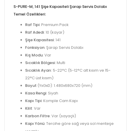
S-PURE-M, 141 Şişe Kapasiteli Şarap Servis Dolabı
Temel Özellikleri:
Raf Tipi
: Premium Pack
Raf Adedi
: 10 (kayar)
Şişe Kapasitesi
: 141
Fonksiyon
: Şarap Servis Dolabı
Kış Modu
: Var
Sıcaklık Bölgesi
: Multi
Sıcaklık Ayarı
: 5-22°C (5-12°C alt kısım ve 15-
22°C üst kısım)
Boyut
(YxGxD): 1.480x680x720 (mm)
Kasa Rengi
: Siyah
Kapı Tipi
: Komple Cam Kapı
Kilit
: Var
Karbon Filtre
: Var (sayaçlı)
Kapı Yönü
: Tercihe göre sağ veya sol menteşe