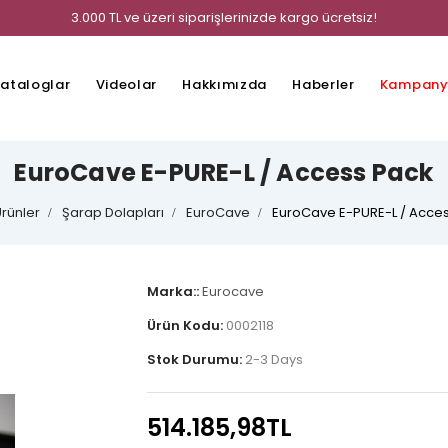
3.000 TL ve üzeri siparişlerinizde kargo ücretsiz!
ataloglar
Videolar
Hakkımızda
Haberler
Kampany
EuroCave E-PURE-L / Access Pack
rünler
Şarap Dolapları
EuroCave
EuroCave E-PURE-L / Acce
Marka::
Eurocave
Ürün Kodu:
0002118
Stok Durumu:
2-3 Days
514.185,98TL