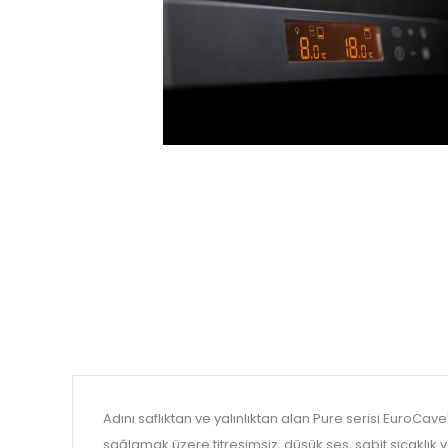
Adını saflıktan ve yalınlıktan alan Pure serisi EuroCav
sağlamak üzere titreşimsiz, düşük ses, sabit sıcaklık