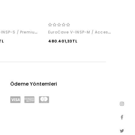
EuroCave V-INSP-S / Premium Pack
EuroCave V-INSP-M / Access Pack
TL
480.401,33TL
314.2
Ödeme Yöntemleri