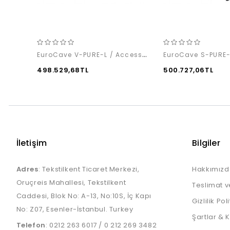
EuroCave V-PURE-L / Access Pack
498.529,68TL
500.727,06TL
İletişim
Bilgiler
Adres
: Tekstilkent Ticaret Merkezi,
Hakkımızd
Oruçreis Mahallesi, Tekstilkent
Teslimat v
Caddesi, Blok No: A-13, No:10S, İç Kapı
Gizlilik Pol
No: Z07, Esenler-İstanbul. Turkey
Şartlar & 
Telefon
:
0212 263 6017
/
0 212 269 3482