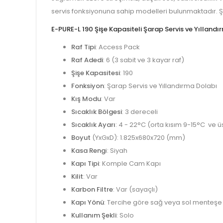
servis fonksiyonuna sahip modelleri bulunmaktadır. Şi
E-PURE-L 190 Şişe Kapasiteli Şarap
Servis
ve
Yıllandı
Raf Tipi
: Access Pack
Raf Adedi
: 6 (3 sabit ve 3 kayar raf)
Şişe Kapasitesi
: 190
Fonksiyon
: Şarap Servis ve Yıllandırma Dolabı
Kış Modu
: Var
Sıcaklık Bölgesi
: 3 dereceli
Sıcaklık Ayarı
: 4 - 22°C (orta kısım 9-15°C ve ü
Boyut
(YxGxD): 1.825x680x720 (mm)
Kasa Reng
i: Siyah
Kapı Tipi
: Komple Cam Kapı
Kilit
: Var
Karbon Filtre
: Var (sayaçlı)
Kapı Yönü
: Tercihe göre sağ veya sol menteş
Kullanım Şekli
: Solo