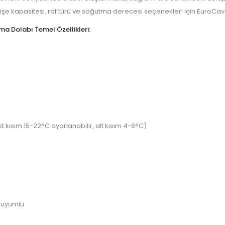
şe kapasitesi, raf türü ve soğutma derecesi seçenekleri için EuroCave 
rma
Dolabı Temel Özellikleri:
st kısım 15-22°C ayarlanabilir, alt kısım 4-6°C)
e uyumlu