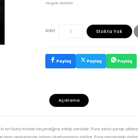
Vergiler dahildir.
Adet
Stokta Yok
Paylaş
Paylaş
Paylaş
Açıklama
e'ın en fazla model seçeneğine sahip serisidir. Pure serisi şarap yılland
 ve nem seviyesinde ortam oluşturmanızı sağlar. Pure serisindeki dola