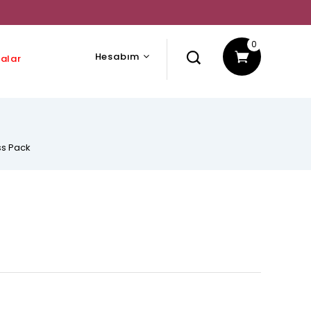
0
Hesabım
alar
ss Pack