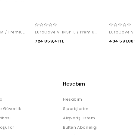
EuroCave S-PURE-M / Premium Pack
EuroCave V-INSP-L / Premium Pack
724.859,41TL
404.591,86
Hesabım
a
Hesabım
e Güvenlik
Siparişlerim
itikası
Alışveriş Listem
Koşullar
Bülten Aboneliği