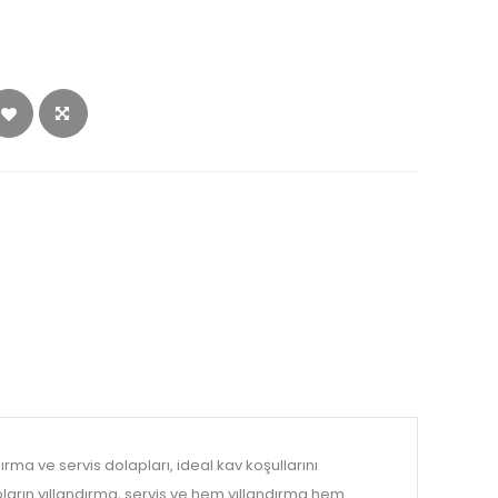
ırma ve servis dolapları, ideal kav koşullarını
pların yıllandırma, servis ve hem yıllandırma hem