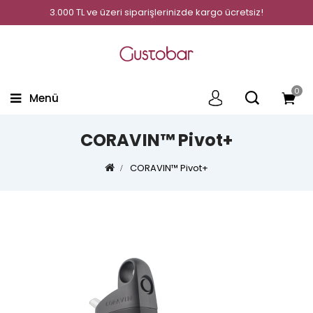
3.000 TL ve üzeri siparişlerinizde kargo ücretsiz!
0
Menü
CORAVIN™ Pivot+
CORAVIN™ Pivot+