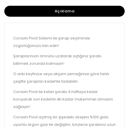
Açıklama
Coravin Pivot Sistemi ile şarap seçiminde
özgürlüğünüzü ilan edin!
Şaraplarınızın ömrünü uzatarak açtığınız şarabı
bitirmek zorunda kalmayın!
O anki keyfinize veya akşam yemeğinize göre farklı
çeşitte şarapları kadehte tadabilin.
Coravin Pivot ile kalan şarabı 4 haftaya kadar
koruyarak son kadehin ilki kadar mükemmel olmasını
sağlayın!
Coravin Pivot açılmış bir şişedeki oksijeni %100 gıda
uyumlu argon gazı ile değiştirir, böylece şarabınız uzun