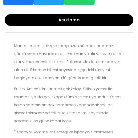
Açıklama
Mantarı açılmış bir şişe şarap uzun süre saklanamaz,
çünkü şarap havadaki oksijene maruz kalır ve hızla okside
olur ve bu nedenle sirkeleşir. Pulltex Antiox iç kısmında yer
alan aktif karbon filtresi sayesinde şişedeki oksiyeni
bağlayarak oksidasyonu 10 güne kadar geciktirir.
Pulltex Antiox’u kullanmak çok kolay. Silikon yapısı ile
mantarlı ya da çevir kapak tüm şişelere uygundur. Yarım
kalan şarabınızın ağzı tamamen kapanacak şekilde
şişeye takmanız yeterli. Mucize tasarımı sayesinde
şarabınızı on güne kadar korur.
"İspanyol Sommelier Derneği ve İspanyol Sommeliers