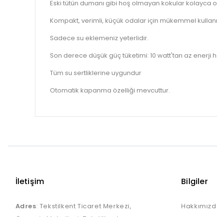
Eski tütün dumanı gibi hoş olmayan kokular kolayca or
Kompakt, verimli, küçük odalar için mükemmel kullan
Sadece su eklemeniz yeterlidir.
Son derece düşük güç tüketimi: 10 watt'tan az enerji 
Tüm su sertliklerine uygundur
Otomatik kapanma özelliği mevcuttur.
İletişim
Bilgiler
Adres
: Tekstilkent Ticaret Merkezi,
Hakkımızd