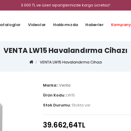
3.000 TL ve üzeri siparişlerinizde kargo ücretsiz!
ataloglar
Videolar
Hakkımızda
Haberler
Kampany
VENTA LW15 Havalandırma Cihazı
VENTA LW15 Havalandırma Cihazı
Marka::
Venta
Ürün Kodu:
LW15
Stok Durumu:
Stokta var
39.662,64TL