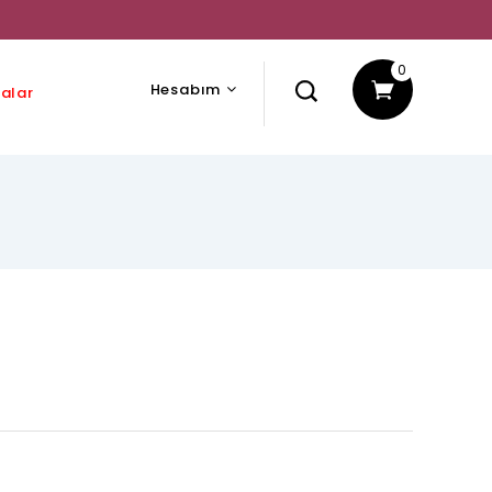
0
Hesabım
alar