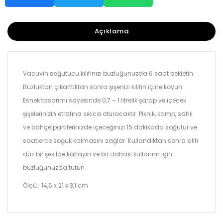
Açıklama
Vacuvin soğutucu kılıfınızı buzluğunuzda 6 saat bekletin.
Buzluktan çıkarttıktan sonra şişenizi kılıfın içine koyun.
Esnek tasarımı sayesinde 0,7 – 1 litrelik şarap ve içecek
şişelerinizin etrafına sıkıca oturacaktır. Piknik, kamp, sahil
ve bahçe partilerinizde içeceğinizi 15 dakikada soğutur ve
saatlerce soğuk kalmasını sağlar. Kullandıktan sonra kılıfı
düz bir şekilde katlayın ve bir dahaki kullanım için
buzluğunuzda tutun.
Ölçü: 14,6 x 21 x 3,1 cm