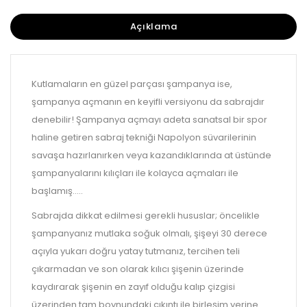
Açıklama
Kutlamaların en güzel parçası şampanya ise,
şampanya açmanın en keyifli versiyonu da sabrajdır
denebilir! Şampanya açmayı adeta sanatsal bir spor
haline getiren sabraj tekniği Napolyon süvarilerinin
savaşa hazırlanırken veya kazandıklarında at üstünde
şampanyalarını kılıçları ile kolayca açmaları ile
başlamış.....
Sabrajda dikkat edilmesi gerekli hususlar; öncelikle
şampanyanız mutlaka soğuk olmalı, şişeyi 30 derece
açıyla yukarı doğru yatay tutmanız, tercihen teli
çıkarmadan ve son olarak kılıcı şişenin üzerinde
kaydırarak şişenin en zayıf olduğu kalıp çizgisi
üzerinden tam boynundaki çıkıntı ile birleşim yerine