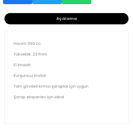
Açıklama
Hacim: 550 cc
Yükseklik: 237mm
El İmalatı
Kurşunsuz Kristal
Tam gövdeli kırmızı şaraplar için uygun
Şarap eksperleri için ideal