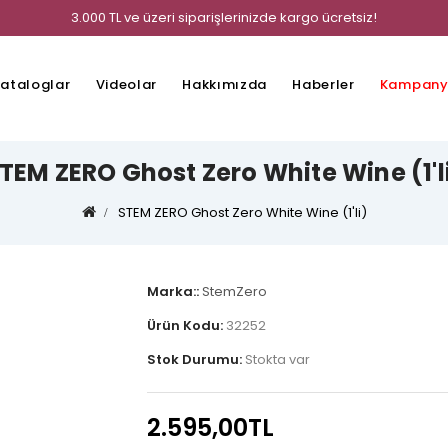
3.000 TL ve üzeri siparişlerinizde kargo ücretsiz!
ataloglar
Videolar
Hakkımızda
Haberler
Kampany
TEM ZERO Ghost Zero White Wine (1'l
STEM ZERO Ghost Zero White Wine (1'li)
Marka::
StemZero
Ürün Kodu:
32252
Stok Durumu:
Stokta var
2.595,00TL