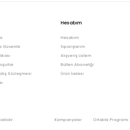
Hesabım
a
Hesabım
e Güvenlik
Siparişlerim
itikası
Alışveriş Listem
Koşullar
Bülten Aboneliği
atış Sözleşmesi
Ürün İadesi
sı
klıdır.
Kampanyalar
Ortaklık Programı