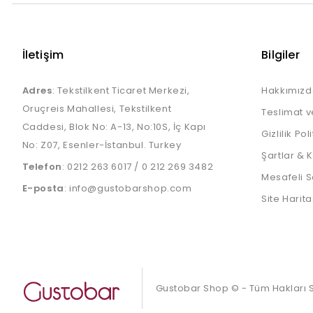
İletişim
Bilgiler
Adres
: Tekstilkent Ticaret Merkezi,
Hakkımızd
Oruçreis Mahallesi, Tekstilkent
Teslimat v
Caddesi, Blok No: A-13, No:10S, İç Kapı
Gizlilik Pol
No: Z07, Esenler-İstanbul. Turkey
Şartlar & 
Telefon
:
0212 263 6017
/
0 212 269 3482
Mesafeli S
E-posta
:
info@gustobarshop.com
Site Harita
Gustobar Shop © - Tüm Hakları Sa