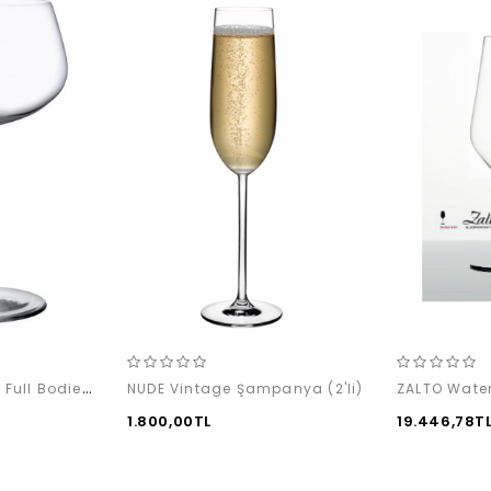
STEM ZERO Vertigo Full Bodied White Wine (2'li)
NUDE Vintage Şampanya (2'li)
ZALTO Water
1.800,00TL
19.446,78T