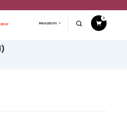
0
Hesabım
alar
i)