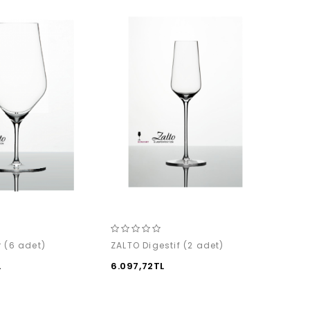
 (6 adet)
ZALTO Digestif (2 adet)
ZALTO
L
6.097,72TL
3.570