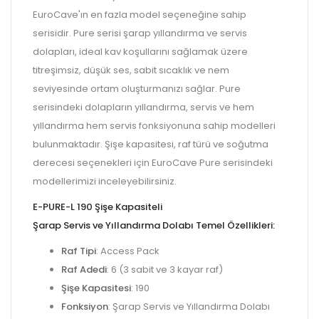
EuroCave'ın en fazla model seçeneğine sahip
serisidir. Pure serisi şarap yıllandırma ve servis
dolapları, ideal kav koşullarını sağlamak üzere
titreşimsiz, düşük ses, sabit sıcaklık ve nem
seviyesinde ortam oluşturmanızı sağlar. Pure
serisindeki dolapların yıllandırma, servis ve hem
yıllandırma hem servis fonksiyonuna sahip modelleri
bulunmaktadır. Şişe kapasitesi, raf türü ve soğutma
derecesi seçenekleri için EuroCave Pure serisindeki
modellerimizi inceleyebilirsiniz.
E-PURE-L 190 Şişe Kapasiteli
Şarap
Servis
ve
Yıllandırma
Dolabı Temel Özellikleri:
Raf Tipi
: Access Pack
Raf Adedi
: 6 (3 sabit ve 3 kayar raf)
Şişe Kapasitesi
: 190
Fonksiyon
: Şarap Servis ve Yıllandırma Dolabı