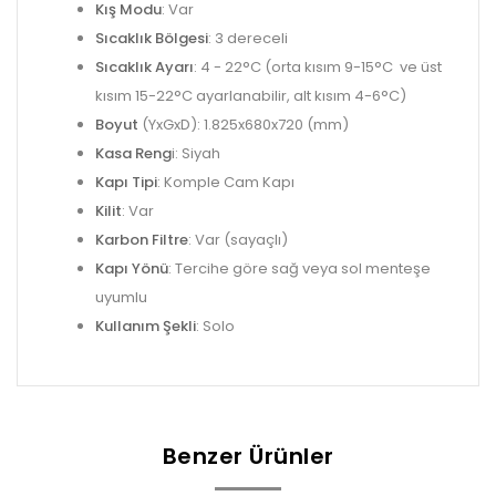
Kış Modu
: Var
Sıcaklık Bölgesi
: 3 dereceli
Sıcaklık Ayarı
: 4 - 22°C (orta kısım 9-15°C ve üst
kısım 15-22°C ayarlanabilir, alt kısım 4-6°C)
Boyut
(YxGxD): 1.825x680x720 (mm)
Kasa Reng
i: Siyah
Kapı Tipi
: Komple Cam Kapı
Kilit
: Var
Karbon Filtre
: Var (sayaçlı)
Kapı Yönü
: Tercihe göre sağ veya sol menteşe
uyumlu
Kullanım Şekli
: Solo
Benzer Ürünler