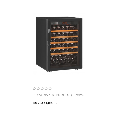
EuroCave S-PURE-S / Premium Pack
392.071,86TL