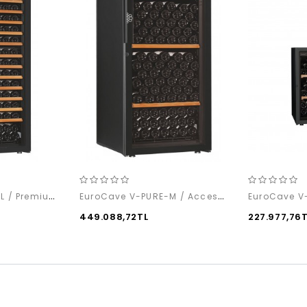
EuroCave S-PURE-L / Premium Pack
EuroCave V-PURE-M / Access Pack
449.088,72TL
227.977,76