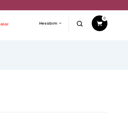
0
Hesabım
alar