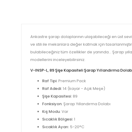
Ankastre şarap dolaplarının ulaşabileceği en üst seviyey
ve stili ile mekanlara değer katmak için tasarlanmıştı
bulabileceğiniz tüm özellikler de yanında... Şarap yıll
modellerini inceleyebilirsiniz.
V-INSP-L, 89 Şişe Kapasiteli Şarap Yıllandırma Dolabı
Raf Tipi
: Premium Pack
Raf Adedi
: 14 (kayar - Açık Meşe)
Şişe Kapasitesi
: 89
Fonksiyon
: Şarap Yıllandırma Dolabı
Kış Modu
: Var
Sıcaklık Bölgesi
: 1
Sıcaklık Ayarı
: 5-20°C