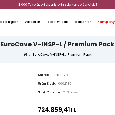
3.000 TL ve üzeri siparişlerinizde kargo ücretsiz!
ataloglar
Videolar
Hakkımızda
Haberler
Kampany
EuroCave V-INSP-L / Premium Pack
EuroCave V-INSP-L / Premium Pack
Marka::
Eurocave
Ürün Kodu:
0002130
Stok Durumu:
2-3 Days
724.859,41TL