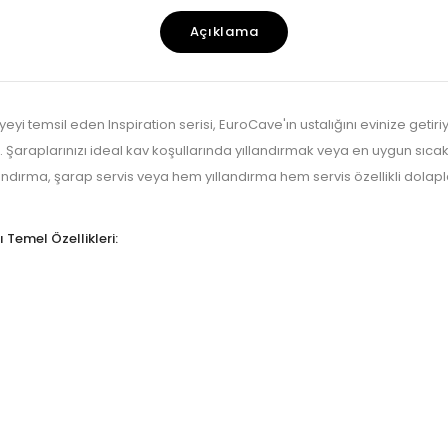
Açıklama
i temsil eden Inspiration serisi, EuroCave'ın ustalığını evinize getiriyo
r. Şaraplarınızı ideal kav koşullarında yıllandırmak veya en uygun sıc
andırma, şarap servis veya hem yıllandırma hem servis özellikli dolapla
 Temel Özellikleri: