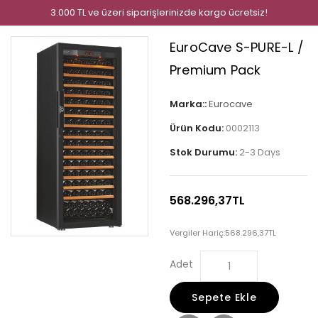
3.000 TL ve üzeri siparişlerinizde kargo ücretsiz!
EuroCave S-PURE-L /
Premium Pack
Marka::
Eurocave
Ürün Kodu:
0002113
Stok Durumu:
2-3 Days
568.296,37TL
Vergiler Hariç:
568.296,37TL
Adet
Sepete Ekle