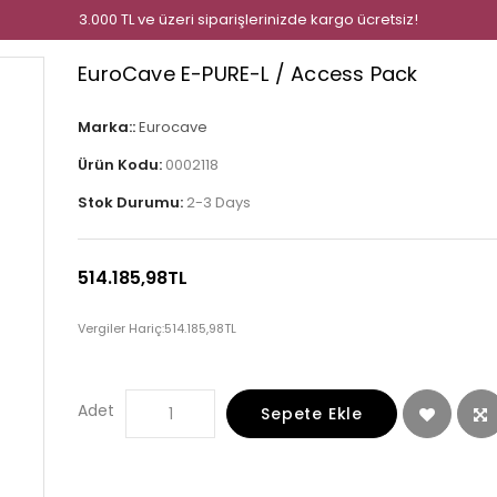
3.000 TL ve üzeri siparişlerinizde kargo ücretsiz!
EuroCave E-PURE-L / Access Pack
Marka::
Eurocave
Ürün Kodu:
0002118
Stok Durumu:
2-3 Days
514.185,98TL
Vergiler Hariç:
514.185,98TL
Adet
Sepete Ekle