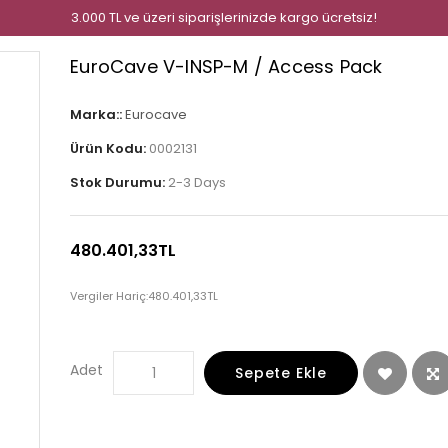
3.000 TL ve üzeri siparişlerinizde kargo ücretsiz!
EuroCave V-INSP-M / Access Pack
Marka::
Eurocave
Ürün Kodu:
0002131
Stok Durumu:
2-3 Days
480.401,33TL
Vergiler Hariç:
480.401,33TL
Adet
Sepete Ekle