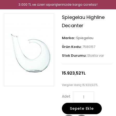
3.000 TL ve üzeri siparişlerinizde kargo ücretsiz!
Spiegelau Highline
Decanter
Marka::
Spiegelau
Ürün Kodu:
7580157
Stok Durumu:
Stokta var
15.923,52TL
Vergiler Hariç:
15.923,52TL
Adet
Sepete Ekle