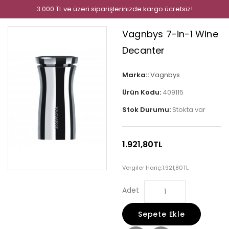
3.000 TL ve üzeri siparişlerinizde kargo ücretsiz!
Vagnbys 7-in-1 Wine
Decanter
Marka::
Vagnbys
Ürün Kodu:
409115
Stok Durumu:
Stokta var
1.921,80TL
Vergiler Hariç:
1.921,80TL
Adet
Sepete Ekle