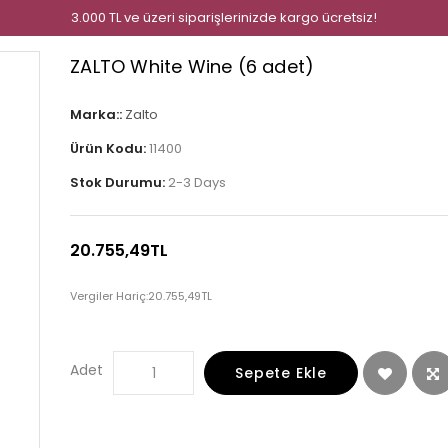
3.000 TL ve üzeri siparişlerinizde kargo ücretsiz!
ZALTO White Wine (6 adet)
Marka::
Zalto
Ürün Kodu:
11400
Stok Durumu:
2-3 Days
20.755,49TL
Vergiler Hariç:
20.755,49TL
Adet
Sepete Ekle