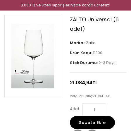
3.000 TL ve üzeri siparişlerinizde kargo ücretsiz!
ZALTO Universal (6
adet)
Marka::
Zalto
Ürün Kodu:
11300
Stok Durumu:
2-3 Days
21.084,94TL
Vergiler Hariç:
21.084,94TL
Adet
Sepete Ekle