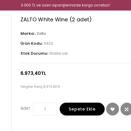
3.000 TL ve üzeri siparişlerinizde kargo ücretsiz!
ZALTO White Wine (2 adet)
Marka::
Zalto
Ürün Kodu:
11402
Stok Durumu:
Stokta var
6.973,40TL
Vergiler Hariç:
6.973,40TL
Adet
Sepete Ekle