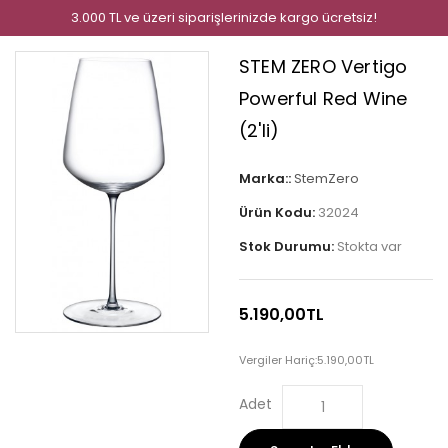
3.000 TL ve üzeri siparişlerinizde kargo ücretsiz!
STEM ZERO Vertigo
Powerful Red Wine
(2'li)
Marka::
StemZero
Ürün Kodu:
32024
Stok Durumu:
Stokta var
5.190,00TL
Vergiler Hariç:
5.190,00TL
Adet