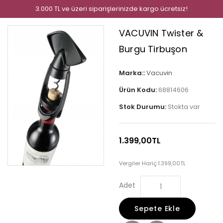
3.000 TL ve üzeri siparişlerinizde kargo ücretsiz!
VACUVIN Twister &
Burgu Tirbuşon
Marka::
Vacuvin
Ürün Kodu:
68814606
Stok Durumu:
Stokta var
1.399,00TL
Vergiler Hariç:
1.399,00TL
Adet
Sepete Ekle