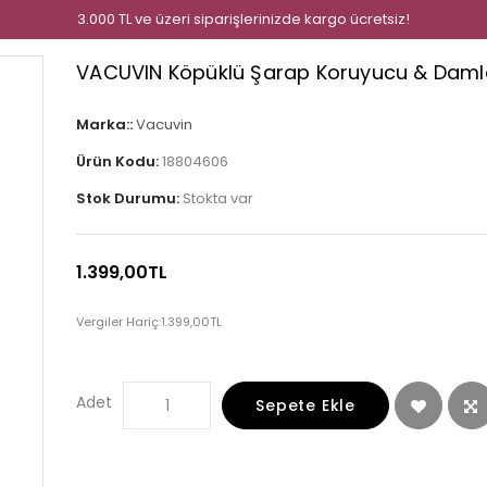
3.000 TL ve üzeri siparişlerinizde kargo ücretsiz!
VACUVIN Köpüklü Şarap Koruyucu & Damla
Marka::
Vacuvin
Ürün Kodu:
18804606
Stok Durumu:
Stokta var
1.399,00TL
Vergiler Hariç:
1.399,00TL
Adet
Sepete Ekle