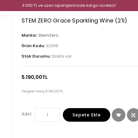
3.000 TL ve üzeri siparişlerinizde kargo ücretsiz!
STEM ZERO Grace Sparkling Wine (2'li)
Marka::
StemZero
Ürün Kodu:
32308
Stok Durumu:
Stokta var
5.190,00TL
Vergiler Hariç:
5.190,00TL
Adet
Sepete Ekle