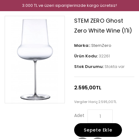
3.000 TL ve üzeri siparişlerinizde kargo ücretsiz!
STEM ZERO Ghost
Zero White Wine (1'li)
Marka::
StemZero
Ürün Kodu:
32261
Stok Durumu:
Stokta var
2.595,00TL
Vergiler Hariç:
2.595,00TL
Adet
Sepete Ekle