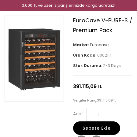
3.000 TL ve üzeri siparişlerinizde kargo ücretsiz!
EuroCave V-PURE-S /
Premium Pack
Marka::
Eurocave
Ürün Kodu:
0002111
Stok Durumu:
2-3 Days
391.115,09TL
Vergiler Hariç:
391.115,09TL
Adet
Sepete Ekle