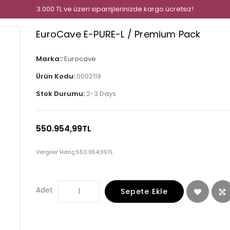
3.000 TL ve üzeri siparişlerinizde kargo ücretsiz!
EuroCave E-PURE-L / Premium Pack
Marka::
Eurocave
Ürün Kodu:
0002119
Stok Durumu:
2-3 Days
550.954,99TL
Vergiler Hariç:
550.954,99TL
Adet
Sepete Ekle