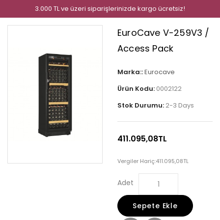
3.000 TL ve üzeri siparişlerinizde kargo ücretsiz!
EuroCave V-259V3 /
Access Pack
Marka::
Eurocave
Ürün Kodu:
0002122
Stok Durumu:
2-3 Days
411.095,08TL
Vergiler Hariç:
411.095,08TL
Adet
Sepete Ekle