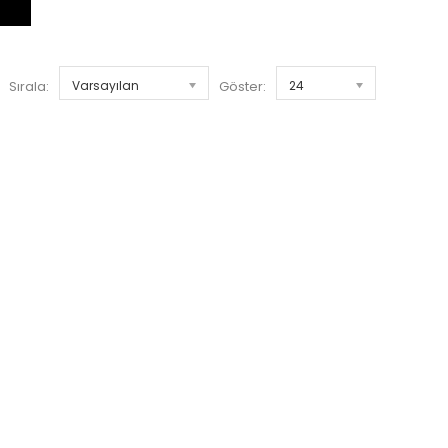
Sırala:
Varsayılan
Göster:
24