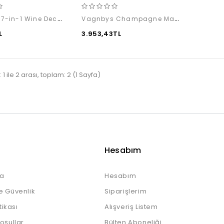
Vagnbys 7-in-1 Wine Decanter
Vagnbys Champagne Master Tools
L
3.953,43TL
 1 ile 2 arası, toplam: 2 (1 Sayfa)
Hesabım
a
Hesabım
e Güvenlik
Siparişlerim
itikası
Alışveriş Listem
Koşullar
Bülten Aboneliği