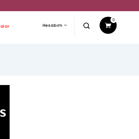
0
Hesabım
alar