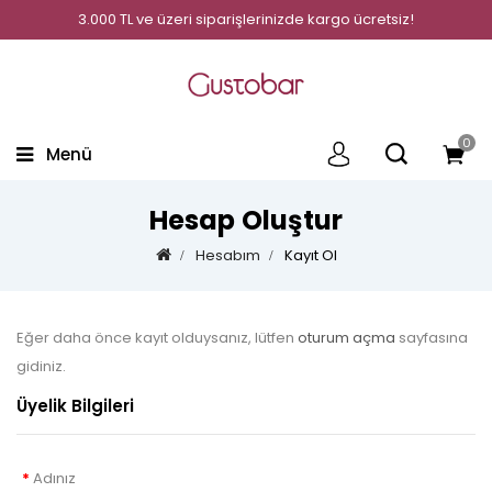
3.000 TL ve üzeri siparişlerinizde kargo ücretsiz!
0
Menü
Hesap Oluştur
Hesabım
Kayıt Ol
Eğer daha önce kayıt olduysanız, lütfen
oturum açma
sayfasına
gidiniz.
Üyelik Bilgileri
Adınız