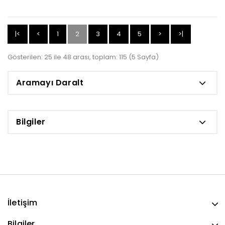
|<
<
1
2
3
4
5
>
>|
Gösterilen: 25 ile 48 arası, toplam: 115 (5 Sayfa)
Aramayı Daralt
Bilgiler
İletişim
Bilgiler