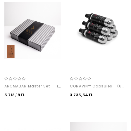
AROMABAR Master Set - Fıçı (12’li)
CORAVIN™ Capsules - (6-pack)
5.713,18TL
3.735,54TL