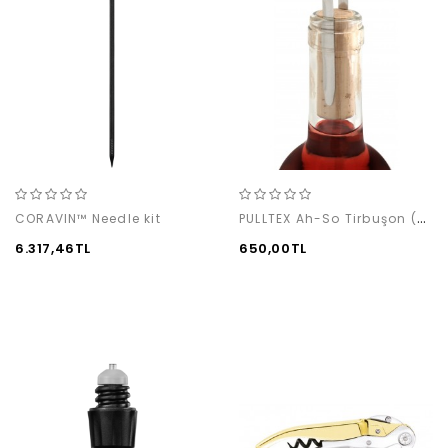
PULLTEX Ah-So Tirbuşon (Mantar Çeken)
CORAVIN™ Needle kit
6.317,46TL
650,00TL