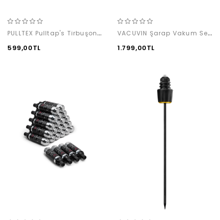
PULLTEX Pulltap's Tirbuşon / Beyaz
VACUVIN Şarap Vakum Seti (1 Pompa+1 Damlalıklı Tıpa)
599,00TL
1.799,00TL