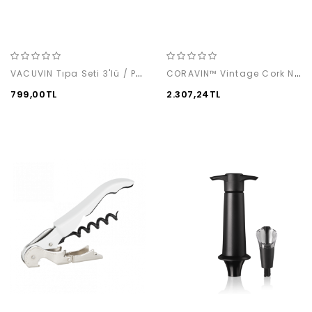
VACUVIN Tıpa Seti 3'lü / Pembe & Mavi & Mor
CORAVIN™ Vintage Cork Needle
799,00TL
2.307,24TL