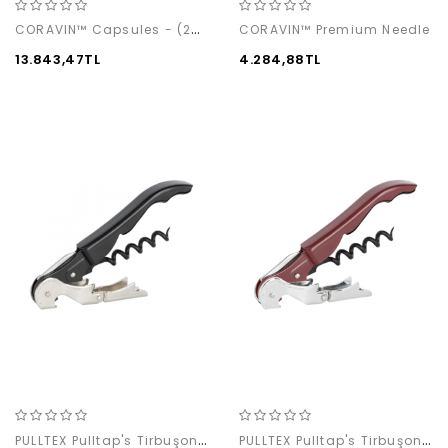
CORAVIN™ Capsules - (24-pack box)
CORAVIN™ Premium Needle
13.843,47TL
4.284,88TL
PULLTEX Pulltap's Tirbuşon / Siyah
PULLTEX Pulltap's Tirbuşon / Burgundy