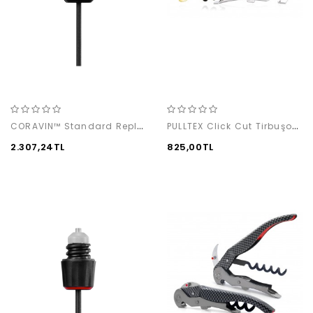
CORAVIN™ Standard Replacement Needle
PULLTEX Click Cut Tirbuşon / Gold (Ambalajsız)
2.307,24TL
825,00TL