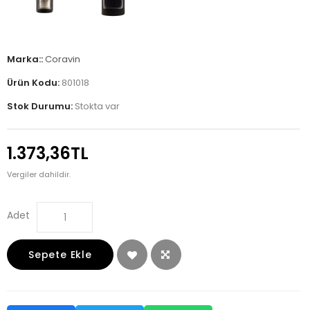
Marka::
Coravin
Ürün Kodu:
801018
Stok Durumu:
Stokta var
1.373,36TL
Vergiler dahildir.
Adet
Sepete Ekle