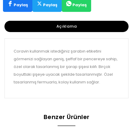
Paylaş
Paylaş
Paylaş
Açıklama
Coravin kullanmak istediğiniz şarabın etiketini
görmenizi sağlayan geniş, şeffaf bir pencereye sahip,
özel olarak tasarlanmış bir şarap şişesi kılıfı. Birçok
boyuttaki şişeye uyacak şekilde tasarlanmıştır. Özel
tasarlanmış fermuarla, kolay kullanım sağlar.
Benzer Ürünler