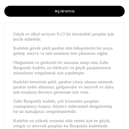
Açıklama
Güçlü ve alkol seviyesi %13’ün üzerindeki şaraplar için
tercih edilebilir.
Kadehin gövde şekli şarabın tüm bileşenlerini bir araya
getirip, meyve ve tatlı notaların öne çıkmasını sağlar.
Olağanüstü ve görkemli bir tasarıma sahip olan Zalto
Burgundy kadehi, en etkileyici ve güçlü şaraplarınızın
nüanslarını vurgulamak için yapılmıştır.
Kadehin benzersiz şekli, şarabın yüzey alanını artırarak,
şarabın nefes almasına, gelişmesine ve meyveli ve daha
tatlı notaların devreye girmesine izin verir.
Zalto Burgundy kadehi, çok konsantre şarapları
yumuşatmayı başarır, böylece mükemmel dengelenmiş
bir tat damağınızı zenginleştirebilir.
Kadehin en yüksek verimini elde etmek için en güçlü,
zengin ve meyveli şarapları bu Burgundy kadehinde