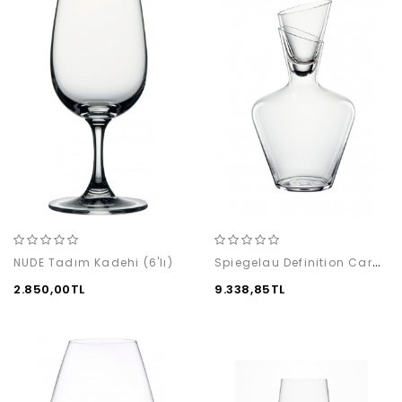
Spiegelau Definition Carafe 1,0lt
NUDE Tadım Kadehi (6'lı)
2.850,00TL
9.338,85TL