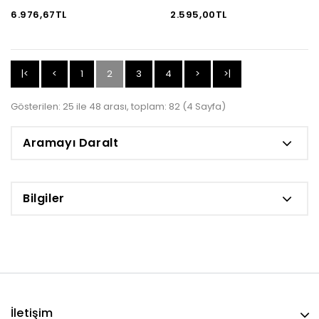
6.976,67TL
2.595,00TL
|<
<
1
2
3
4
>
>|
Gösterilen: 25 ile 48 arası, toplam: 82 (4 Sayfa)
Aramayı Daralt
Bilgiler
İletişim