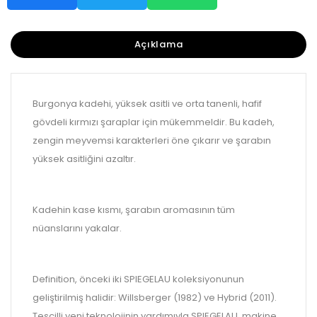
Açıklama
Burgonya kadehi, yüksek asitli ve orta tanenli, hafif
gövdeli kırmızı şaraplar için mükemmeldir. Bu kadeh,
zengin meyvemsi karakterleri öne çıkarır ve şarabın
yüksek asitliğini azaltır.
Kadehin kase kısmı, şarabın aromasının tüm
nüanslarını yakalar.
Definition, önceki iki SPIEGELAU koleksiyonunun
geliştirilmiş halidir: Willsberger (1982) ve Hybrid (2011).
Tescilli yeni teknolojinin yardımıyla SPIEGELAU, makine