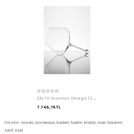
ZALTO Gravitas Omega (2 adet)
7.745,75TL
Etiketler:
bordo
,
bordeaux
,
kadeh
,
tadım
,
kristal
,
özel
,
tasarım
,
zarif
,
özel