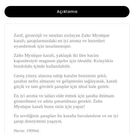
Açıklama
Zarif, gösterişli ve sınırları zorlayan Zalto Mystique
karafı, şaraplarınızdaki en iyi aroma ve lezzetleri
uyandırmak için tasarlanmıştır.
Zalto Mystique karafı, yaklaşık iki litre hacim
kapasitesiyle magnum şişeler için idealdir.
Kolaylıkla
buzdolabı içinde kullanılabilir.
Geniş yüzey alanına sahip karafın benzersiz şekli,
şarabın nefes almasını ve gelişmesini sağlayarak, karafı
güçlü ve tam gövdeli şaraplar için ideal hale getirir.
En iyi aroma ve tatları elde etmek için şaraba ihtimam
gösterilmesi ve adeta şımartılması gerekir. Zalto
Mystique karafı bunu sizin için yapar!
En sevdiğiniz şarapları bu karafta havalandırın ve en iyi
şarap deneyimini yaşayın.
Hacim: 1900ml.