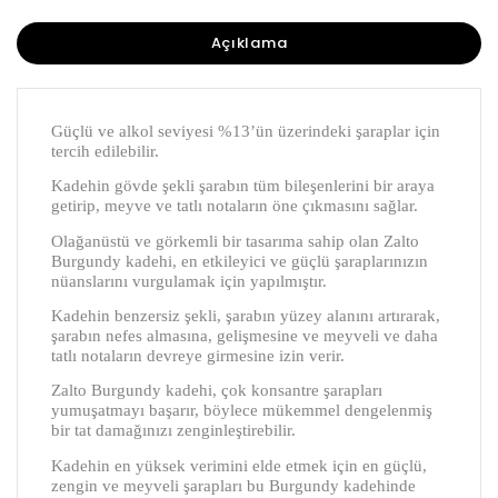
Açıklama
Güçlü ve alkol seviyesi %13’ün üzerindeki şaraplar için
tercih edilebilir.
Kadehin gövde şekli şarabın tüm bileşenlerini bir araya
getirip, meyve ve tatlı notaların öne çıkmasını sağlar.
Olağanüstü ve görkemli bir tasarıma sahip olan Zalto
Burgundy kadehi, en etkileyici ve güçlü şaraplarınızın
nüanslarını vurgulamak için yapılmıştır.
Kadehin benzersiz şekli, şarabın yüzey alanını artırarak,
şarabın nefes almasına, gelişmesine ve meyveli ve daha
tatlı notaların devreye girmesine izin verir.
Zalto Burgundy kadehi, çok konsantre şarapları
yumuşatmayı başarır, böylece mükemmel dengelenmiş
bir tat damağınızı zenginleştirebilir.
Kadehin en yüksek verimini elde etmek için en güçlü,
zengin ve meyveli şarapları bu Burgundy kadehinde