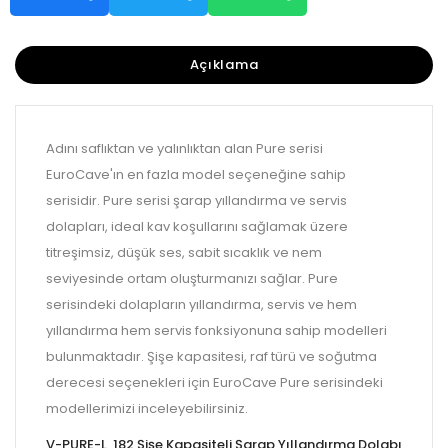
Açıklama
Adını saflıktan ve yalınlıktan alan Pure serisi
EuroCave'ın en fazla model seçeneğine sahip
serisidir. Pure serisi şarap yıllandırma ve servis
dolapları, ideal kav koşullarını sağlamak üzere
titreşimsiz, düşük ses, sabit sıcaklık ve nem
seviyesinde ortam oluşturmanızı sağlar. Pure
serisindeki dolapların yıllandırma, servis ve hem
yıllandırma hem servis fonksiyonuna sahip modelleri
bulunmaktadır. Şişe kapasitesi, raf türü ve soğutma
derecesi seçenekleri için EuroCave Pure serisindeki
modellerimizi inceleyebilirsiniz.
V-PURE-L, 182 Şişe Kapasiteli Şarap Yıllandırma Dolabı