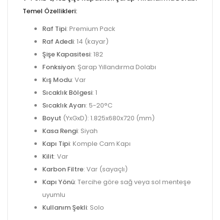
Temel Özellikleri:
Raf Tipi
: Premium Pack
Raf Adedi
: 14 (kayar)
Şişe Kapasitesi
: 182
Fonksiyon
: Şarap Yıllandırma Dolabı
Kış Modu
: Var
Sıcaklık Bölgesi
: 1
Sıcaklık Ayarı
: 5-20°C
Boyut
(YxGxD): 1.825x680x720 (mm)
Kasa Rengi
: Siyah
Kapı Tipi
: Komple Cam Kapı
Kilit
: Var
Karbon Filtre
: Var (sayaçlı)
Kapı Yönü
: Tercihe göre sağ veya sol menteşe
uyumlu
Kullanım Şekli
: Solo