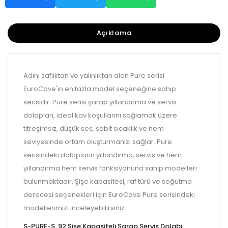
Açıklama
Adını saflıktan ve yalınlıktan alan Pure serisi
EuroCave'ın en fazla model seçeneğine sahip
serisidir. Pure serisi şarap yıllandırma ve servis
dolapları, ideal kav koşullarını sağlamak üzere
titreşimsiz, düşük ses, sabit sıcaklık ve nem
seviyesinde ortam oluşturmanızı sağlar. Pure
serisindeki dolapların yıllandırma, servis ve hem
yıllandırma hem servis fonksiyonuna sahip modelleri
bulunmaktadır. Şişe kapasitesi, raf türü ve soğutma
derecesi seçenekleri için EuroCave Pure serisindeki
modellerimizi inceleyebilirsiniz.
S-PURE-S, 92 Şişe Kapasiteli Şarap Servis Dolabı