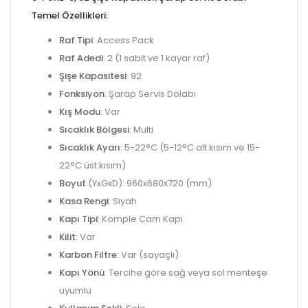
Temel Özellikleri:
Raf Tipi
: Access Pack
Raf Adedi
: 2 (1 sabit ve 1 kayar raf)
Şişe Kapasitesi
: 92
Fonksiyon
: Şarap Servis Dolabı
Kış Modu
: Var
Sıcaklık Bölgesi
: Multi
Sıcaklık Ayarı
: 5-22°C (5-12°C alt kısım ve 15-
22°C üst kısım)
Boyut
(YxGxD): 960x680x720 (mm)
Kasa Rengi
: Siyah
Kapı Tipi
: Komple Cam Kapı
Kilit
: Var
Karbon Filtre
: Var (sayaçlı)
Kapı Yönü
: Tercihe göre sağ veya sol menteşe
uyumlu