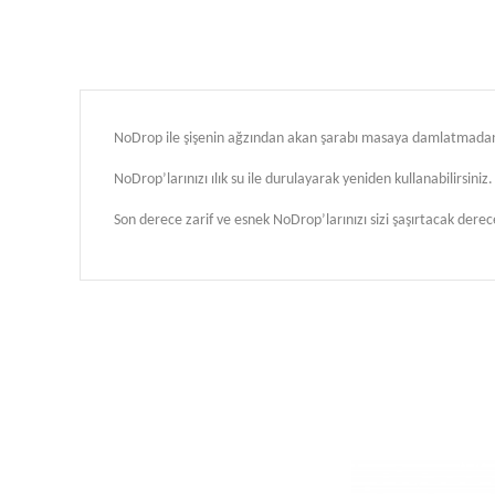
NoDrop ile şişenin ağzından akan şarabı masaya damlatmadan se
NoDrop
’larınızı ılık su ile durulayarak yeniden kullanabilirsiniz.
Son derece zarif ve esnek
NoDrop
’larınızı sizi şaşırtacak derec