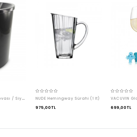
PULLTEX Tükürük Kovası / Siyah (2L)
NUDE Hemingway Sürahi (1 lt)
975,00TL
699,00TL