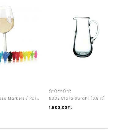
VACUVIN Glass Markers / Party (12'li)
NUDE Clara Sürahİ (0,8 lt)
1.500,00TL
2.699