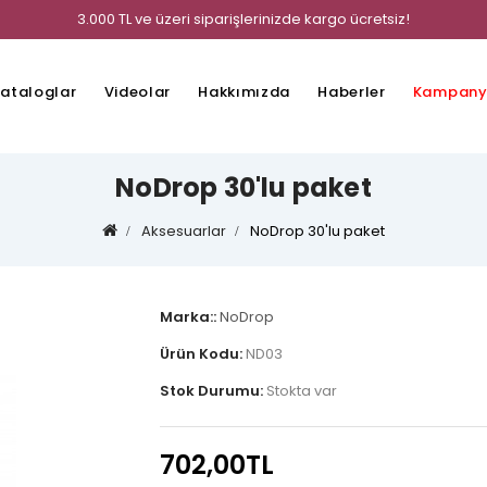
3.000 TL ve üzeri siparişlerinizde kargo ücretsiz!
ataloglar
Videolar
Hakkımızda
Haberler
Kampany
NoDrop 30'lu paket
Aksesuarlar
NoDrop 30'lu paket
Marka::
NoDrop
Ürün Kodu:
ND03
Stok Durumu:
Stokta var
702,00TL