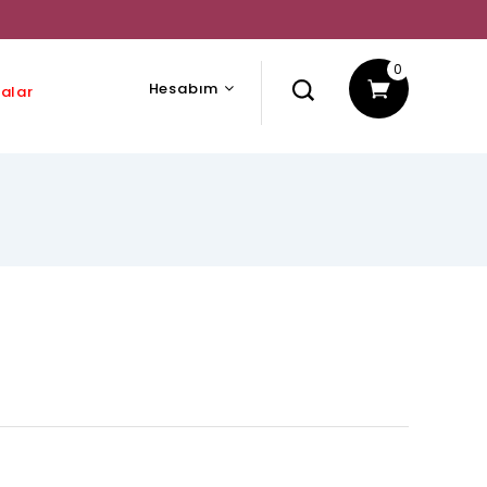
0
Hesabım
alar