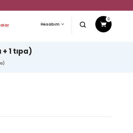
0
Hesabım
alar
+ 1 tıpa)
pa)