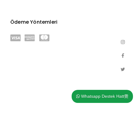
Ödeme Yöntemleri
Whatsapp Destek Hatt覺
Hediye Çeki
Markalar
Ürün İadesi