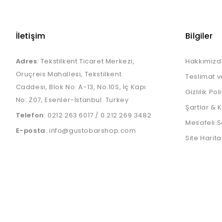
İletişim
Bilgiler
Adres
: Tekstilkent Ticaret Merkezi,
Hakkımızd
Oruçreis Mahallesi, Tekstilkent
Teslimat v
Caddesi, Blok No: A-13, No:10S, İç Kapı
Gizlilik Pol
No: Z07, Esenler-İstanbul. Turkey
Şartlar & 
Telefon
:
0212 263 6017
/
0 212 269 3482
Mesafeli S
E-posta
:
info@gustobarshop.com
Site Harita
Gustobar Shop © - Tüm Hakları Sa