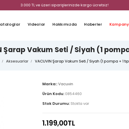
3.000 TL ve üzeri siparişlerinizde kargo ücretsiz!
ataloglar
Videolar
Hakkımızda
Haberler
Kampany
Şarap Vakum Seti / Siyah (1 pompa 
Aksesuarlar
VACUVIN Şarap Vakum Seti / Siyah (1 pompa + 1 tı
Marka::
Vacuvin
Ürün Kodu:
0854460
Stok Durumu:
Stokta var
1.199,00TL