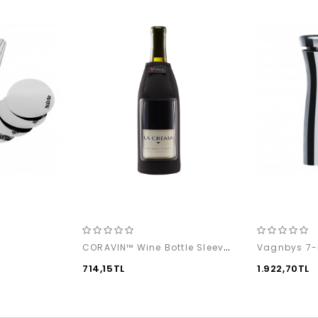
CORAVIN™ Wine Bottle Sleeve with Window, 750ml
714,15TL
1.922,70TL