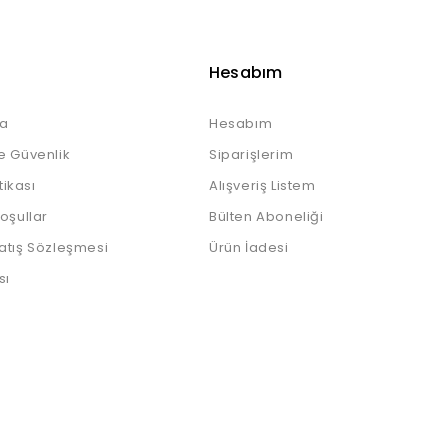
Hesabım
a
Hesabım
e Güvenlik
Siparişlerim
itikası
Alışveriş Listem
Koşullar
Bülten Aboneliği
atış Sözleşmesi
Ürün İadesi
sı
klıdır.
Kampanyalar
Ortaklık Programı