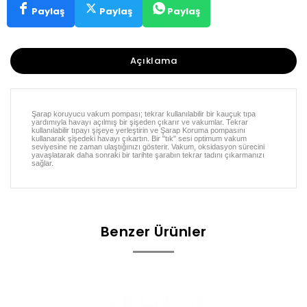
Paylaş
Paylaş
Paylaş
Açıklama
Şarap koruyucu vakum pompası; tekrar kullanılabilir bir kauçuk tıpa
yardımıyla havayı açılmış bir şişeden çıkarır ve vakumlar. Tekrar
kullanılabilir tıpayı şişeye yerleştirin ve Şarap Koruma pompasını
kullanarak şişedeki havayı çıkartın. Bir "tık" sesi optimum vakum
seviyesine ne zaman ulaştığınızı gösterir. Vakum, oksidasyon sürecini
yavaşlatarak daha sonraki bir tarihte şarabın tekrar tadını çıkarmanızı
sağlar.
Benzer Ürünler