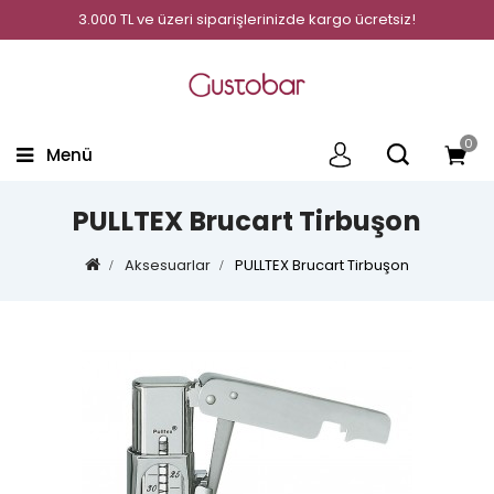
3.000 TL ve üzeri siparişlerinizde kargo ücretsiz!
0
Menü
PULLTEX Brucart Tirbuşon
Aksesuarlar
PULLTEX Brucart Tirbuşon