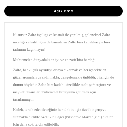
Açıklama
Kusursuz Zalto işçiliği ve kristali ile yapılmış, geleneksel Zalto
inceliği ve hafifliğini de barındıran Zalto bira kadehleriyle bira
tadımını kaçırmayın!
Muhtemelen dünyadaki en iyi ve en zarif bira bardağı.
Zalto, her küçük ayrıntıyı ortaya çıkarmak ve her içecekte en
güzel aromaları uyandırmakla, dengelemekle ünlüdür, bira için de
durum böyledir. Zalto bira kadehi, özellikle malt, şerbetçiotu ve
meyveli nüansları mükemmel bir uyuma getirmek için
tasarlanmıştır.
Kadeh, tercih edebileceğiniz her tür bira için özel bir çerçeve
sunmakla birlikte
özellikle Lager (Pilsner ve Märzen gibi) biralar
için daha çok tercih edilebilir.