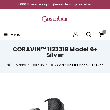
3.000 TL ve üzeri siparişlerinizde kargo ücretsiz!
0
Menü
CORAVIN™ 112331B Model 6+
Silver
Marka
Coravin
CORAVIN™ 112331B Model 6+ Silver