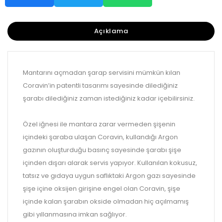
Açıklama
Mantarını açmadan şarap servisini mümkün kılan
Coravin’in patentli tasarımı sayesinde dilediğiniz
şarabı dilediğiniz zaman istediğiniz kadar içebilirsiniz.
Özel iğnesi ile mantara zarar vermeden şişenin
içindeki şaraba ulaşan Coravin, kullandığı Argon
gazının oluşturduğu basınç sayesinde şarabı şişe
içinden dışarı alarak servis yapıyor. Kullanılan kokusuz,
tatsız ve gıdaya uygun saflıktaki Argon gazı sayesinde
şişe içine oksijen girişine engel olan Coravin, şişe
içinde kalan şarabın okside olmadan hiç açılmamış
gibi yıllanmasına imkan sağlıyor.