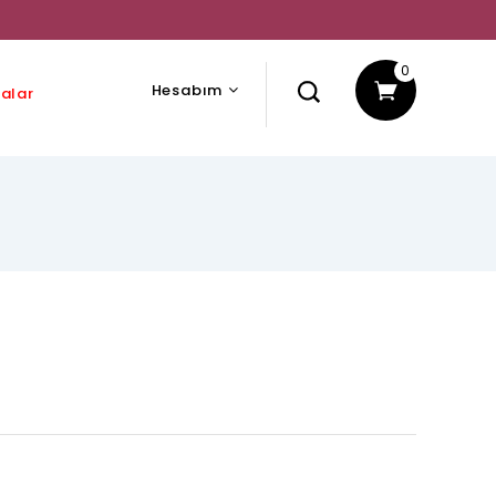
0
Hesabım
alar