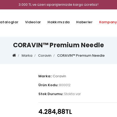
3.000 TL ve üzeri siparişlerinizde kargo ücretsiz!
ataloglar
Videolar
Hakkımızda
Haberler
Kampany
CORAVIN™ Premium Needle
Marka
Coravin
CORAVIN™ Premium Needle
Marka::
Coravin
Ürün Kodu:
800012
Stok Durumu:
Stokta var
4.284,88TL