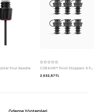
CORAVIN™ Pivot Stoppers 6 Pack
ster Pour Needle
2.032,57TL
2.340
Ödeme Yöntemleri