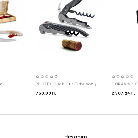
PULLTEX Click Cut Tirbuşon / MONZA
cı
CORAVIN™ Fa
750,00TL
2.307,24TL
Hesabım