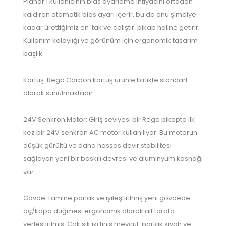
Planar 1 kullanıcının bias ayarlama ihtiyacını ortadan
kaldıran otomatik bias ayarı içerir, bu da onu şimdiye
kadar ürettiğimiz en 'tak ve çalıştır' pikap haline getirir.
Kullanım kolaylığı ve görünüm için ergonomik tasarım
başlık.
Kartuş: Rega Carbon kartuş ürünle birlikte standart
olarak sunulmaktadır.
24V Senkron Motor: Giriş seviyesi bir Rega pikapta ilk
kez bir 24V senkron AC motor kullanılıyor. Bu motorun
düşük gürültü ve daha hassas devir stabilitesi
sağlayan yeni bir baskılı devresi ve aluminyum kasnağı
var.
Gövde: Lamine parlak ve iyileştirilmiş yeni gövdede
aç/kapa düğmesi ergonomik olarak alt tarafa
yerleştirilmiş. Çok şık iki finiş mevcut: parlak siyah ve