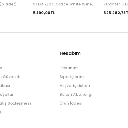
STEM ZERO Grace White Wine (2'li)
(6 adet)
VCanter 6 L
5.190,00TL
525.282,73
Hesabım
a
Hesabım
e Güvenlik
Siparişlerim
itikası
Alışveriş Listem
Koşullar
Bülten Aboneliği
atış Sözleşmesi
Ürün İadesi
sı