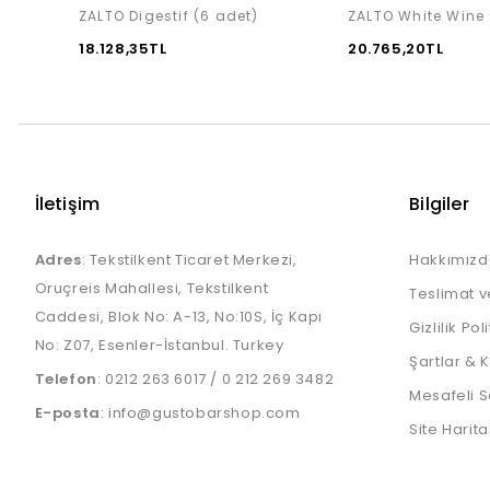
ZALTO Digestif (6 adet)
ZALTO White Wine 
18.128,35TL
20.765,20TL
İletişim
Bilgiler
Adres
: Tekstilkent Ticaret Merkezi,
Hakkımızd
Oruçreis Mahallesi, Tekstilkent
Teslimat v
Caddesi, Blok No: A-13, No:10S, İç Kapı
Gizlilik Pol
No: Z07, Esenler-İstanbul. Turkey
Şartlar & 
Telefon
:
0212 263 6017
/
0 212 269 3482
Mesafeli S
E-posta
:
info@gustobarshop.com
Site Harita