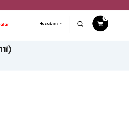
0
Hesabım
alar
'li)