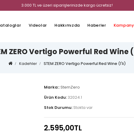
3.000 TL ve üzeri siparişlerinizde kargo ücretsiz!
ataloglar
Videolar
Hakkımızda
Haberler
Kampany
M ZERO Vertigo Powerful Red Wine (1
Kadehler
STEM ZERO Vertigo Powerful Red Wine (1'li)
Marka::
StemZero
Ürün Kodu:
32024.1
Stok Durumu:
Stokta var
2.595,00TL