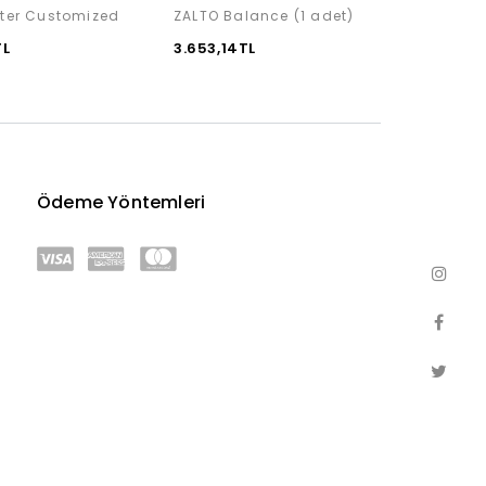
iter Customized
ZALTO Balance (1 adet)
ZALTO
TL
3.653,14TL
20.76
Ödeme Yöntemleri