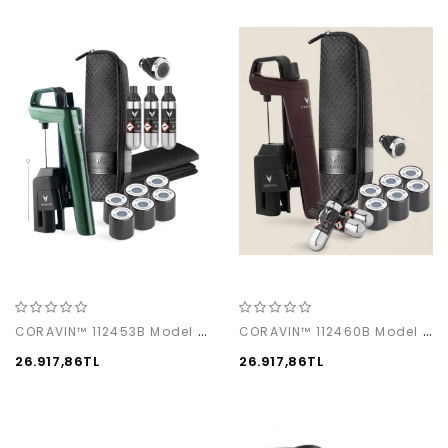
CORAVIN™ 112453B Model 6+ Limited-Edition Forest Green
CORAVIN™ 112460B Model 6+ Limited Edition Hermitage Red
26.917,86TL
26.917,86TL