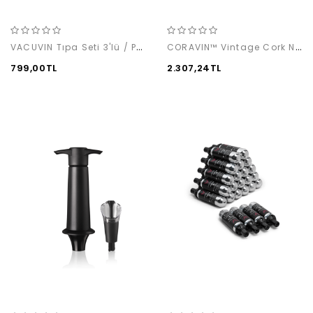
VACUVIN Tıpa Seti 3'lü / Pembe & Mavi & Mor
CORAVIN™ Vintage Cork Needle
799,00TL
2.307,24TL