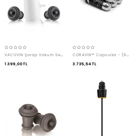
VACUVIN Şarap Vakum Seti / Beyaz (1 pompa + 2 tıpa)
CORAVIN™ Capsules - (6-pack)
1.399,00TL
3.735,54TL