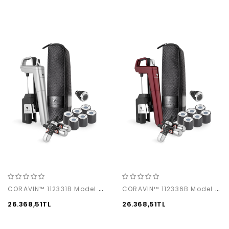
CORAVIN™ 112331B Model 6+ Silver
CORAVIN™ 112336B Model 6+ Burgundy
26.368,51TL
26.368,51TL