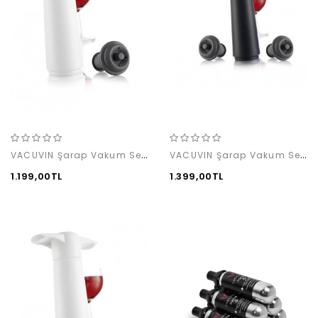
VACUVIN Şarap Vakum Seti / Beyaz (1 pompa + 1 tıpa)
VACUVIN Şarap Vakum Seti / Siyah (1 pompa + 2 tıpa)
1.199,00TL
1.399,00TL