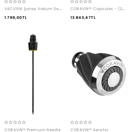
VACUVIN Şarap Vakum Seti (1 Pompa+1 Damlalıklı Tıpa)
CORAVIN™ Capsules - (24-pack box)
1.799,00TL
13.843,47TL
CORAVIN™ Premium Needle
CORAVIN™ Aerator