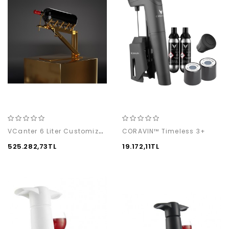
VCanter 6 Liter Customized
CORAVIN™ Timeless 3+
525.282,73TL
19.172,11TL