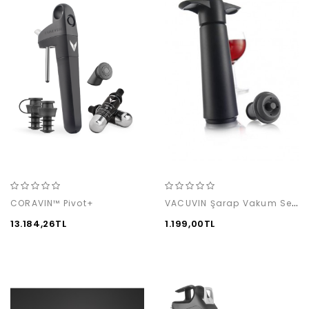
VACUVIN Şarap Vakum Seti / Siyah (1 pompa + 1 tıpa)
CORAVIN™ Pivot+
13.184,26TL
1.199,00TL