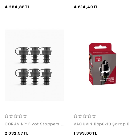
4.284,88TL
4.614,49TL
CORAVIN™ Pivot Stoppers 6 Pack
VACUVIN Köpüklü Şarap Koruyucu & Damlalık
2.032,57TL
1.399,00TL